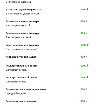
2 категории, сложный
Выберите одну или несколько услуг
История обслуживания
Замена воздушного фильтра
1600 ₽
3-я категория, усложненный
Замена салонного фильтра
490 ₽
Номер телефона
1 категории, простой
Далее
Замена салонного фильтра
990 ₽
ОК
2 категории, сложный
Замена салонного фильтра
1600 ₽
3 категории, усложненный
Коррекция уровня масла
500 ₽
Фильтр топливный бензин
1600 ₽
Снятие/Установка
Фильтр топливный дизель
1350 ₽
Снятие/Установка
Замена масла в дифференциале
990 ₽
передний/задний
Замена масла в раздатке
990 ₽