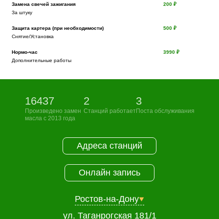
Замена свечей зажигания
200 ₽
За штуку
Защита картера (при необходимости)
500 ₽
Снятие/Установка
Нормо-час
3990 ₽
Дополнительные работы
16437
2
3
Произведено замен
Станций работает
Поста обслуживания
масла с 2013 года
Адреса станций
Онлайн запись
Ростов-на-Дону
ул. Таганрогская 181/1