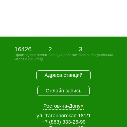
16426
2
3
Произведено замен
Станций работает
Поста обслуживания
Онлайн запись
масла с 2013 года
Выберите одну или несколько услуг
История обслуживания
Адреса станций
Номер телефона
Онлайн запись
Далее
ОК
Ростов-на-Дону
ул. Таганрогская 181/1
+7 (863) 333-26-99