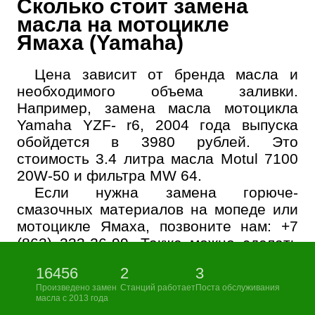
Сколько стоит замена
масла на мотоцикле
Ямаха (Yamaha)
Цена зависит от бренда масла и
необходимого объема заливки.
Например, замена масла мотоцикла
Yamaha YZF- r6, 2004 года выпуска
обойдется в 3980 рублей. Это
стоимость 3.4 литра масла Motul 7100
20W-50 и фильтра MW 64.
Если нужна замена горюче-
смазочных материалов на мопеде или
мотоцикле Ямаха, позвоните нам:
+7
(863) 333-26-99
. Также можно сделать
онлайн запись на техобслуживание.
16456
2
3
Произведено замен
Станций работает
Поста обслуживания
масла с 2013 года