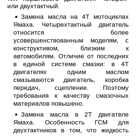
или двухтактный.
Замена масла на 4Т мотоциклах
Ямаха. Четырехтактный двигатель
относится более
усовершенствованным моделям, с
конструктивом, близким к
автомобилям. Отличие от последних
в единой системе смазки: в 4Т
двигателях одним маслом
смазываются двигатель, коробка
передач, сцепление. Поэтому
требования к качеству смазочных
Онлайн запись
материалов повышено.
Выберите одну или несколько услуг
История обслуживания
Замена масла в 2Т двигателе
Ямаха. Особенность ГСМ для
Номер телефона
двухтактников в том, что жидкость