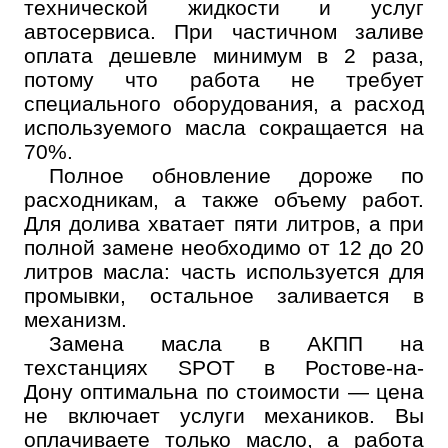
технической жидкости и услуг
автосервиса. При частичном заливе
оплата дешевле минимум в 2 раза,
потому что работа не требует
специального оборудования, а расход
используемого масла сокращается на
70%.
Полное обновление дороже по
расходникам, а также объему работ.
Онлайн запись
Для долива хватает пяти литров, а при
полной замене необходимо от 12 до 20
Выберите одну или несколько услуг
История обслуживания
литров масла: часть используется для
промывки, остальное заливается в
механизм.
Номер телефона
Замена масла в АКПП на
Далее
техстанциях SPOT в Ростове-на-
ОК
Дону оптимальна по стоимости — цена
не включает услуги механиков. Вы
оплачиваете только масло, а работа