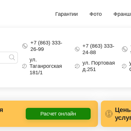
Гарантии
Фото
Франш
+7 (863) 333-
+7 (863) 333-
26-99
24-88
ул.
ул. Портовая
Таганрогская
д.251
181/1
я
Цены
Расчет онлайн
услу
асла БМВ