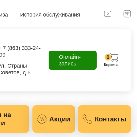
иза
История обслуживания
+7 (863) 333-24-
99
Онлайн-
0
запись
ул. Страны
Корзина
Советов, д.5
 на
Акции
Контакты
ги