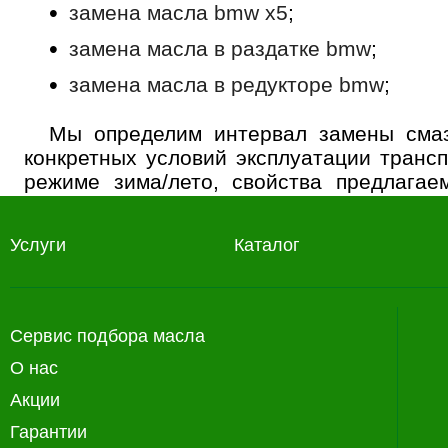
замена масла bmw x5
;
замена масла в раздатке bmw
;
замена масла в редукторе bmw
;
Мы определим интервал замены смаз
конкретных условий эксплуатации трансп
режиме зима/лето, свойства предлага
фирменную смазку у нас.
Чтобы задать вопрос или назначить ли
Услуги
Каталог
99
.
Сервис подбора масла
О нас
Акции
Гарантии