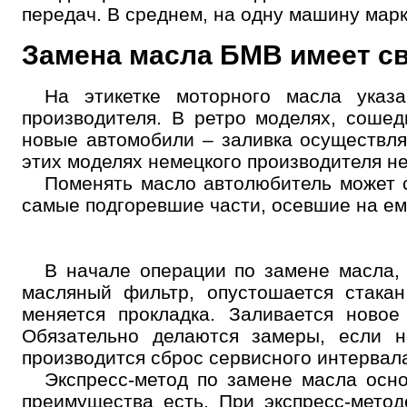
передач. В среднем, на одну машину мар
Замена масла БМВ имеет с
Выбор
На этикетке моторного масла указ
услуги
производителя. В ретро моделях, соше
новые автомобили – заливка осуществля
Выберите одну или 
этих моделях немецкого производителя не
Поменять масло автолюбитель может с
самые подгоревшие части, осевшие на емк
В начале операции по замене масла, 
масляный фильтр, опустошается стакан
меняется прокладка. Заливается новое
Но
Обязательно делаются замеры, если н
производится сброс сервисного интервал
Экспресс-метод по замене масла осно
преимущества есть. При экспресс-метод