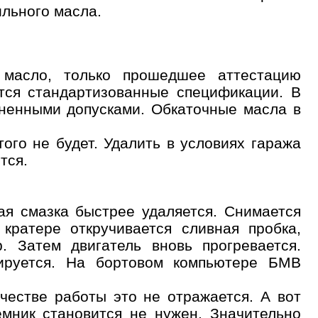
ильного масла.
лайн запись
ые
Успешная
о масло, только прошедшее аттестацию
запись
тся стандартизованные спецификации. В
ененными допусками. Обкаточные масла в
ого не будет. Удалить в условиях гаража
тся.
Далее
 обслуживания
ая смазка быстрее удаляется. Снимается
кратере откручивается сливная пробка,
. Затем двигатель вновь прогревается.
тируется. На бортовом компьютере БМВ
честве работы это не отражается. А вот
емник становится не нужен. Значительно