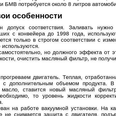
ки БМВ потребуется около 8 литров автомоб
Он
вои особенности
Выбор
Дата и
Контактн
ан допуск соответствия. Заливать нужн
автосервиса
время
данные
дших с конвейера до 1998 года, использую
ется только в строгом соответствии с изм
несколько услуг
 используются.
амостоятельно, но должного эффекта от эт
ости, очистить масляный фильтр, не получи
История
прогреваем двигатель. Теплая, отработанн
 с дополнительным объемом продукта. В 
 масло, ставится новый масляный фильтр
мер телефона
ОК
еобходимо, то уровень жидкости коррек
а.
ван на работе вакуумной установки. На ка
е не снимается защита с двигателя, подъ